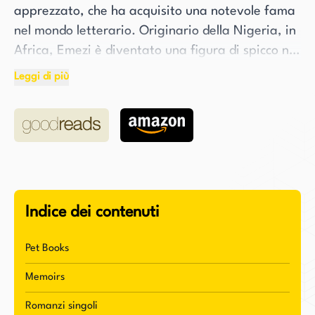
apprezzato, che ha acquisito una notevole fama
nel mondo letterario. Originario della Nigeria, in
Africa, Emezi è diventato una figura di spicco nel
settore con il loro romanzo d'esordio
Leggi di più
autobiografico, Freshwater. Questo lavoro
innovativo ha guadagnato numerosi
riconoscimenti, tra cui essere stato selezionato
come libro notevole del New York Times e come
miglior libro dell'anno dal New Yorker, NPR, la
Chicago Public Library e Buzzfeed.
Indice dei contenuti
Il lavoro di Emezi è noto per la sua narrazione
potente e intelligente, che mette in mostra il loro
Pet Books
chiaro talento e creatività. Come artista
Memoirs
versatile, Emezi opera negli spazi liminali,
creando pezzi surreali e astratti che possiedono
Romanzi singoli