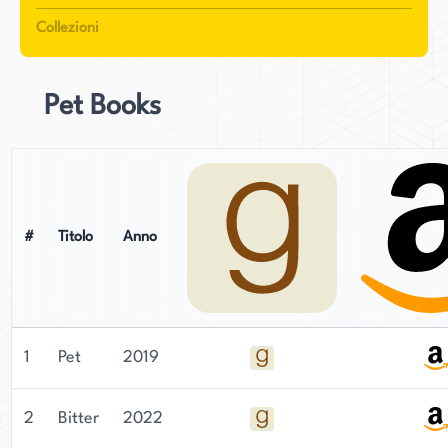
una qualità altra mondo ed eterea. Questo è
Collezioni
evidente nel loro lavoro artistico e nella scrittura,
poiché padroneggiano abilmente varie arti per
creare un lavoro che parla da solo. In
Pet Books
particolare, la scrittura di Emezi assume una
qualità surreale, svelando verità che risuonano
profondamente con i lettori, rafforzando la loro
reputazione come voce richiesta nel settore.
#
Titolo
Anno
1
Pet
2019
2
Bitter
2022