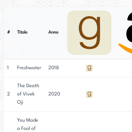
#
Titolo
Anno
1
Freshwater
2018
The Death
2
of Vivek
2020
Oji
You Made
a Fool of