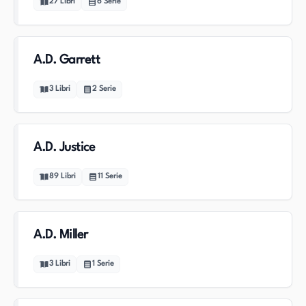
27
Libri
6
Serie
A.D. Garrett
3
Libri
2
Serie
A.D. Justice
89
Libri
11
Serie
A.D. Miller
3
Libri
1
Serie