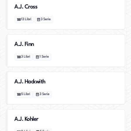
A.J. Cross
13
Libri
3
Serie
A.J. Finn
3
Libri
1
Serie
A.J. Hackwith
5
Libri
3
Serie
A.J. Kohler