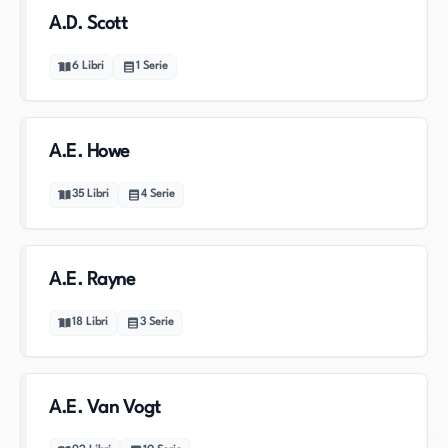
A.D. Scott
6
Libri
1
Serie
A.E. Howe
35
Libri
4
Serie
A.E. Rayne
18
Libri
3
Serie
A.E. Van Vogt