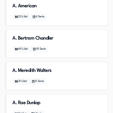
A. American
23
Libri
4
Serie
A. Bertram Chandler
69
Libri
10
Serie
A. Meredith Walters
31
Libri
8
Serie
A. Rae Dunlap