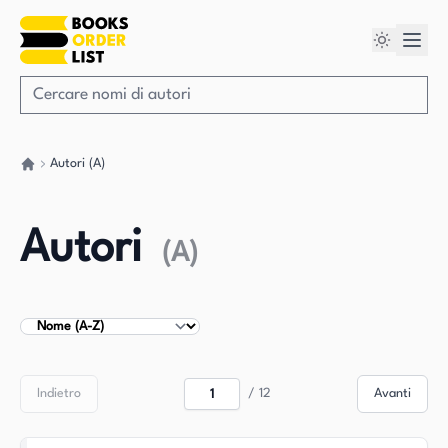
Autori (A)
Torna a casa
Autori
(
A
)
Ordina autori
Indietro
/
12
Avanti