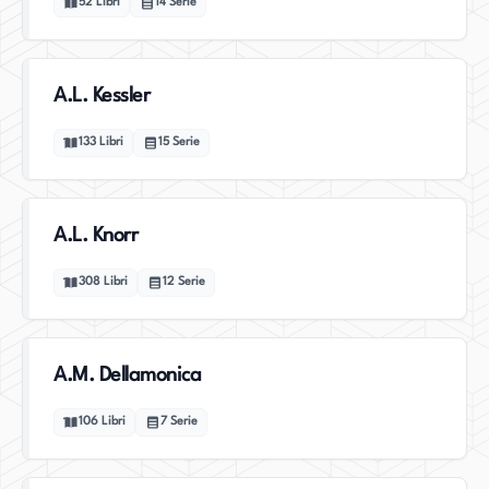
52
Libri
14
Serie
A.L. Kessler
133
Libri
15
Serie
A.L. Knorr
308
Libri
12
Serie
A.M. Dellamonica
106
Libri
7
Serie