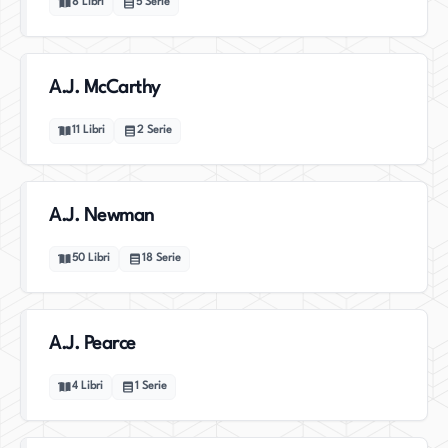
8
Libri
5
Serie
A.J. McCarthy
11
Libri
2
Serie
A.J. Newman
50
Libri
18
Serie
A.J. Pearce
4
Libri
1
Serie