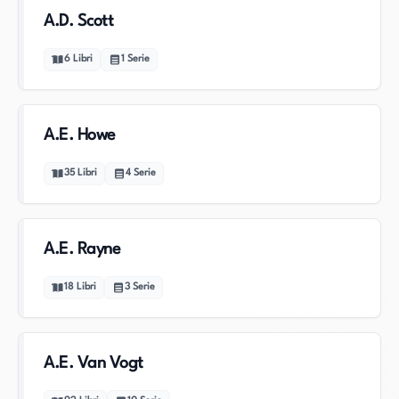
A.D. Scott
6
Libri
1
Serie
A.E. Howe
35
Libri
4
Serie
A.E. Rayne
18
Libri
3
Serie
A.E. Van Vogt