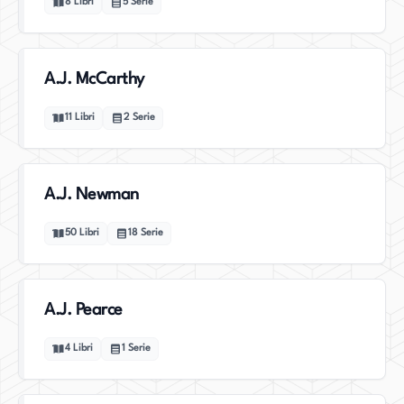
8
Libri
5
Serie
A.J. McCarthy
11
Libri
2
Serie
A.J. Newman
50
Libri
18
Serie
A.J. Pearce
4
Libri
1
Serie