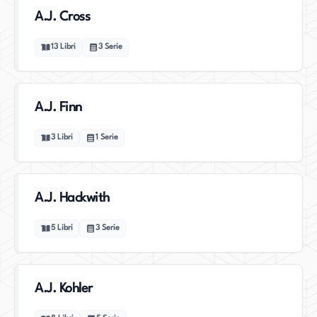
A.J. Cross
13
Libri
3
Serie
A.J. Finn
3
Libri
1
Serie
A.J. Hackwith
5
Libri
3
Serie
A.J. Kohler