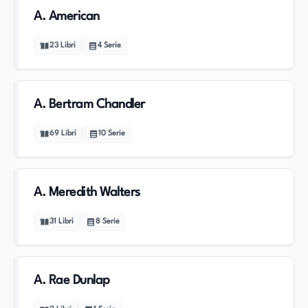
A. American
23
Libri
4
Serie
A. Bertram Chandler
69
Libri
10
Serie
A. Meredith Walters
31
Libri
8
Serie
A. Rae Dunlap