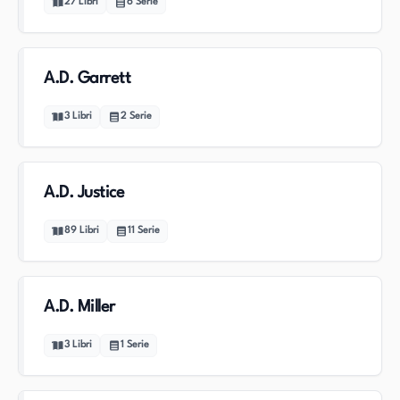
27
Libri
6
Serie
A.D. Garrett
3
Libri
2
Serie
A.D. Justice
89
Libri
11
Serie
A.D. Miller
3
Libri
1
Serie