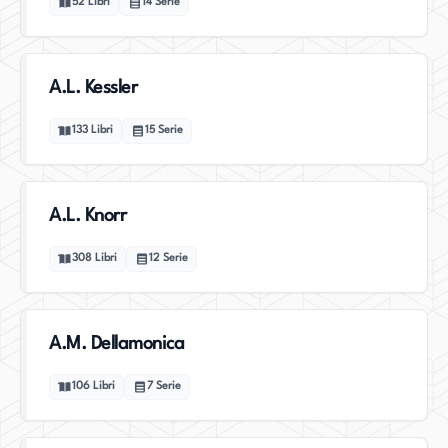
52
Libri
14
Serie
A.L. Kessler
133
Libri
15
Serie
A.L. Knorr
308
Libri
12
Serie
A.M. Dellamonica
106
Libri
7
Serie