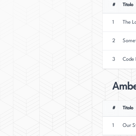
significativa nella letteratura contemporanea.
#
Titolo
1
The L
2
Somet
3
Code 
Ambe
#
Titolo
1
Our S