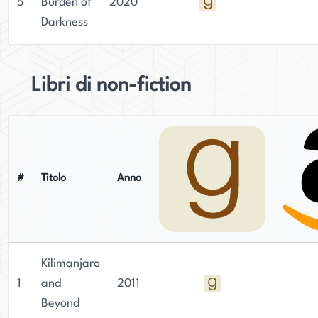
5
Burden of
2020
Darkness
Libri di non-fiction
#
Titolo
Anno
Kilimanjaro
1
and
2011
Beyond