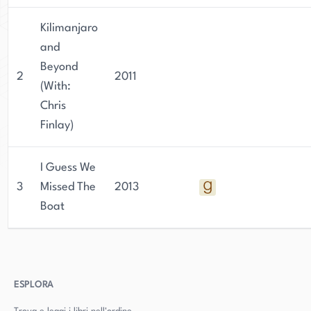
Kilimanjaro
and
Beyond
2
2011
(With:
Chris
Finlay)
I Guess We
3
Missed The
2013
Boat
ESPLORA