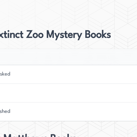
himica appassionata, ma trasforma la notte in
ioia nel combinare le sue due carriere, poiché ciò
tti biochimici delle sostanze tossiche, mentre
xtinct Zoo Mystery Books
etodi di omicidio sofisticati nei suoi romanzi.
, e due cani, Daphne e Hermes, ereditati da sua
e è iniziata quando ha vinto il Tony Hillerman Prize
sked
 successivamente pubblicato due libri della serie
irit Daughters, che ha vinto il Daphne Du Maurier
. Oltre a questa serie, Potenza scrive due altre
 Lies series. È nota per le sue forti protagoniste
shed
'omicidio, che lei chiama "BiocheMystery". I libri di
tato del New Mexico, dove attualmente risiede con
ermès, notoriamente scontroso.