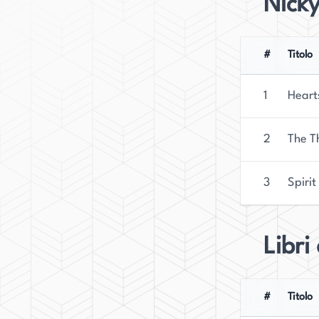
Nick
#
Titolo
1
Hearts
2
The T
3
Spiri
Libri
#
Titolo