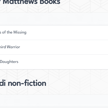
y Matthews Books
 of the Missing
hird Warrior
t Daughters
 di non-fiction