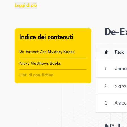
Leggi di più
Potenza è, di giorno, una professoressa di bioc
un'autrice di mysteri avvincenti. Trova grande g
le permette di educare i suoi studenti sugli effe
De-E
utilizza anche le sue conoscenze per escogitare m
Indice dei contenuti
Potenza divide la sua casa con suo marito, Jose
sorella.
De-Extinct Zoo Mystery Books
#
Titolo
Nicky Matthews Books
La carriera di successo di Potenza come scrittric
1
Unma
per il suo primo libro, Hearts of the Missing. Ha
Libri di non-fiction
Nicky Matthews Mystery, The Third Warrior e Sp
2
Signs
first prize per il Mainstream Mystery e Suspense
serie di mysteri: le De-extinct Zoo Mysteries e le
3
Ambu
femminili, gli elementi paranormali e i mysteri d
Potenza sono tutti ambientati nello splendido s
suo marito, Leos, e il suo chihuahua salvato, H