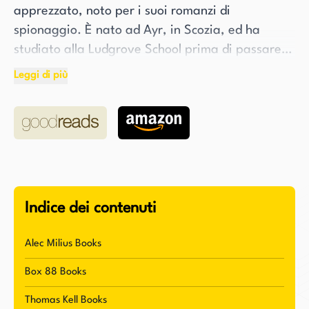
apprezzato, noto per i suoi romanzi di
spionaggio. È nato ad Ayr, in Scozia, ed ha
studiato alla Ludgrove School prima di passare
al Eton College. Cumming si è laureato con lode
Leggi di più
in Letteratura Inglese all'Università di Edimburgo
nel 1994. La sua scrittura è stata paragonata a
quella di leggendari autori di spy story come
John le Carré e Len Deighton, con The Observer
che lo descrive come il migliore della nuova
generazione di autori di spy story.
Indice dei contenuti
Nel 1995, Cumming è stato avvicinato dall'MI6
per una possibile reclutazione, ma ha rifiutato
Alec Milius Books
l'offerta in quanto più interessato a scrivere
Box 88 Books
romanzi di spionaggio che a lavorare come
agente segreto. Tuttavia, le sue esperienze con
Thomas Kell Books