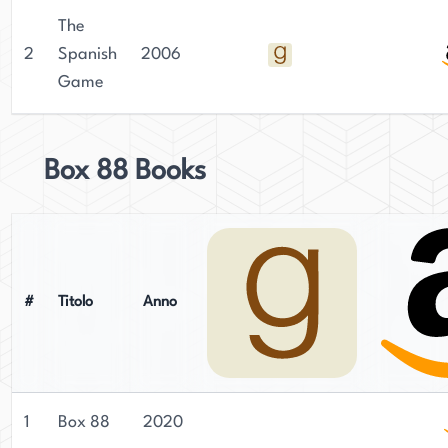
The
Oltre al suo lavoro come romanziere, Cumming
2
Spanish
2006
ha anche contribuito a The Week magazine come
Game
editorialista. Vive a Madrid dal 2001, dove
continua a scrivere e pubblicare i suoi acclamati
romanzi di spy story.
Box 88 Books
#
Titolo
Anno
1
Box 88
2020