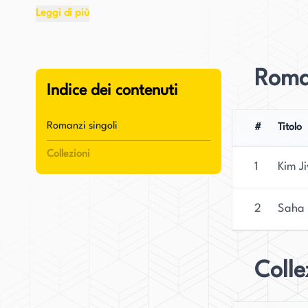
Leggi di più
Nel romanzo "Kim Jiyoung, nata nel 1982", Cho 
nella Corea del Sud contemporanea, dalla sua nas
tocca vari aspetti di disuguaglianza e discrimi
Roman
nella società coreana. Cho ha tratto ispirazion
Indice dei contenuti
donna che ha lasciato il lavoro per prendersi c
Romanzi singoli
#
Titolo
"Kim Jiyoung, nata nel 1982" ha avuto un impatt
Collezioni
conversazioni sul ruolo di genere e la discrimina
1
Kim J
rendendo il lavoro di Cho Nam-Joo accessibile ai 
"Kim Jiyoung, nata nel 1982", Cho rimane una p
2
Saha
sia il suo lavoro a parlare per lei. La sua scrit
sociali e ad ispirare i lettori a riflettere critic
Colle