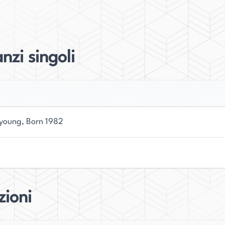
Nam-Joo esplora la vita di una donna che vive
cita nel 1982 fino ai giorni nostri. Il romanzo
nazione di genere che le donne devono affrontare
zi singoli
e anche dalle sue personali esperienze in quanto
ura del suo bambino mentre scriveva il romanzo.
o significativo sulla società coreana, stimolando
zione. Il romanzo è stato tradotto in 18 lingue,
iyoung, Born 1982
lettori di tutto il mondo. Nonostante il successo di
ersona umile e riservata, preferendo lasciare che
tura continua a mettere in discussione le norme
amente sulla disuguaglianza di genere.
zioni